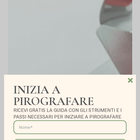
INIZIA A
PIROGRAFARE
RICEVI GRATIS LA GUIDA CON GLI STRUMENTI E Ι
Pirografo: come e quale
PASSI NECESSARI PER INIZIARE A PIROGRAFARE
scegliere?