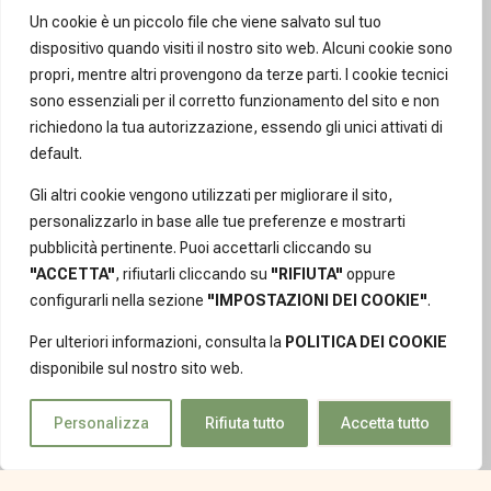
Un cookie è un piccolo file che viene salvato sul tuo
dispositivo quando visiti il nostro sito web. Alcuni cookie sono
propri, mentre altri provengono da terze parti. I cookie tecnici
sono essenziali per il corretto funzionamento del sito e non
richiedono la tua autorizzazione, essendo gli unici attivati di
default.
Gli altri cookie vengono utilizzati per migliorare il sito,
personalizzarlo in base alle tue preferenze e mostrarti
pubblicità pertinente. Puoi accettarli cliccando su
"ACCETTA"
, rifiutarli cliccando su
"RIFIUTA"
oppure
pirografia su carta
configurarli nella sezione
"IMPOSTAZIONI DEI COOKIE"
.
Per ulteriori informazioni, consulta la
POLITICA DEI COOKIE
Ottobre 29, 2025
disponibile sul nostro sito web.
Leggi di più
Personalizza
Rifiuta tutto
Accetta tutto