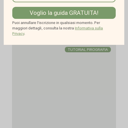
Voglio la guida GRATUITA!
Altri articoli
Puoi annullare l'iscrizione in qualsiasi momento. Per
maggiori dettagli, consulta la nostra
Informativa sulla
Privacy
.
TUTORIAL PIROGRAFIA