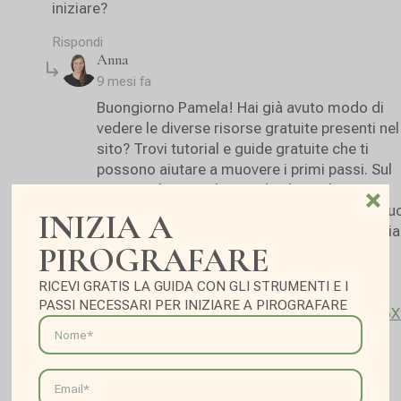
iniziare?
Rispondi
says:
Anna
9 mesi fa
Buongiorno Pamela! Hai già avuto modo di
vedere le diverse risorse gratuite presenti nel
sito? Trovi tutorial e guide gratuite che ti
possono aiutare a muovere i primi passi. Sul
mio canale YouTube condivido anche tante
risorse pratiche e video dimostrativi, così pu
INIZIA A
vedere passo passo come procedo io e inizia
PIROGRAFARE
subito a divertirti con i tuoi primi lavori! Ti
lascio qui il link:
RICEVI GRATIS LA GUIDA CON GLI STRUMENTI E Ι
https://www.youtube.com/playlist?
PASSI NECESSARI PER INIZIARE A PIROGRAFARE
list=PLhTZWs9VIetgzvbuPKvyeOCKkZNsd5X
Rispondi